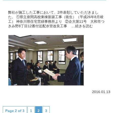
弊社が施工した工事において、2件表彰していただきまし
た。 ①県立座間高校東棟新築工事（衛生）（平成26年8月竣
工） 神奈川県住宅営繕事務所より ②企大第11号 大和市つ
きみ野8丁目12番付近配水管改良工事 …
続きを読む
2016.01.13
Page 2 of 3
1
2
3